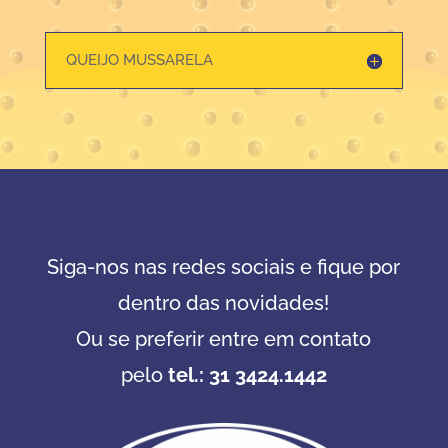
QUEIJO MUSSARELA
Siga-nos nas redes sociais e fique por
dentro das novidades!
Ou se preferir entre em contato
pelo
tel.: 31 3424.1442